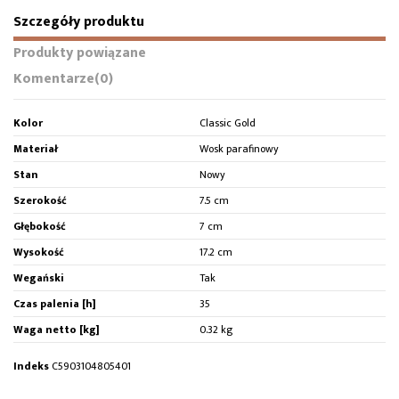
Szczegóły produktu
Produkty powiązane
Komentarze
(0)
Kolor
Classic Gold
Materiał
Wosk parafinowy
Stan
Nowy
Szerokość
7.5 cm
Głębokość
7 cm
Wysokość
17.2 cm
Wegański
Tak
Czas palenia [h]
35
Waga netto [kg]
0.32 kg
Indeks
C5903104805401