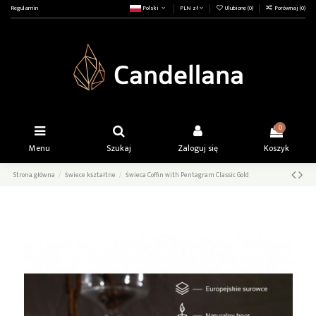
Regulamin
Polski
PLN zł
Ulubione (
0
)
Porównaj (
0
)
0
Menu
Szukaj
Zaloguj się
Koszyk
Strona główna
Świece kształtne
Świeca Coffin with Pentagram Classic Gold