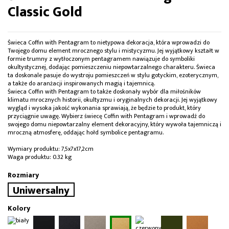
Classic Gold
Świeca Coffin with Pentagram to nietypowa dekoracja, która wprowadzi do
Twojego domu element mrocznego stylu i mistycyzmu. Jej wyjątkowy kształt w
formie trumny z wytłoczonym pentagramem nawiązuje do symboliki
okultystycznej, dodając pomieszczeniu niepowtarzalnego charakteru. Świeca
ta doskonale pasuje do wystroju pomieszczeń w stylu gotyckim, ezoterycznym,
a także do aranżacji inspirowanych magią i tajemnicą.
Świeca Coffin with Pentagram to także doskonały wybór dla miłośników
klimatu mrocznych historii, okultyzmu i oryginalnych dekoracji. Jej wyjątkowy
wygląd i wysoka jakość wykonania sprawiają, że będzie to produkt, który
przyciągnie uwagę. Wybierz świecę Coffin with Pentagram i wprowadź do
swojego domu niepowtarzalny element dekoracyjny, który wywoła tajemniczą i
mroczną atmosferę, oddając hołd symbolice pentagramu.
Wymiary produktu: 7,5x7x17,2cm
Waga produktu: 0.32 kg
Rozmiary
Uniwersalny
Kolory