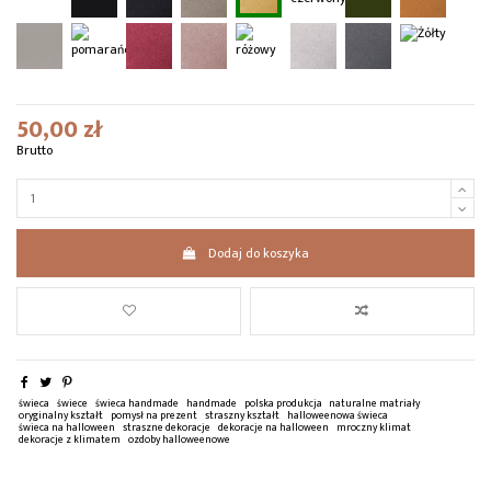
50,00 zł
Brutto
Dodaj do koszyka
świeca
świece
świeca handmade
handmade
polska produkcja
naturalne matriały
oryginalny kształt
pomysł na prezent
straszny kształt
halloweenowa świeca
świeca na halloween
straszne dekoracje
dekoracje na halloween
mroczny klimat
dekoracje z klimatem
ozdoby halloweenowe