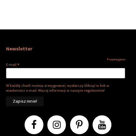
Newsletter
*
wymagane
*
E-mail
W każdej chwili możesz zrezygnować, wystarczy kliknąć w link w
wiadomości e-mail. Więcej informacji w naszym regulaminie!