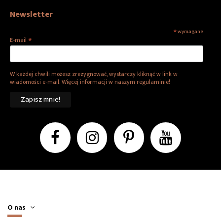
Newsletter
*
wymagane
*
E-mail
W każdej chwili możesz zrezygnować, wystarczy kliknąć w link w
wiadomości e-mail. Więcej informacji w naszym regulaminie!
O nas