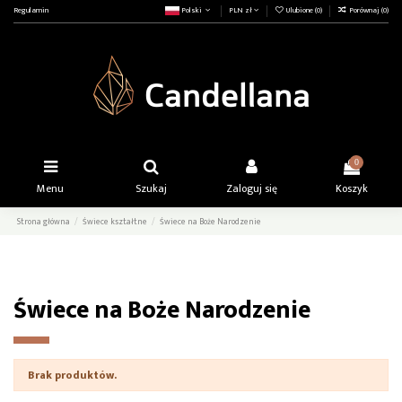
Regulamin
Polski
PLN zł
Ulubione (
0
)
Porównaj (
0
)
0
Menu
Szukaj
Zaloguj się
Koszyk
Strona główna
Świece kształtne
Świece na Boże Narodzenie
Świece na Boże Narodzenie
Brak produktów.