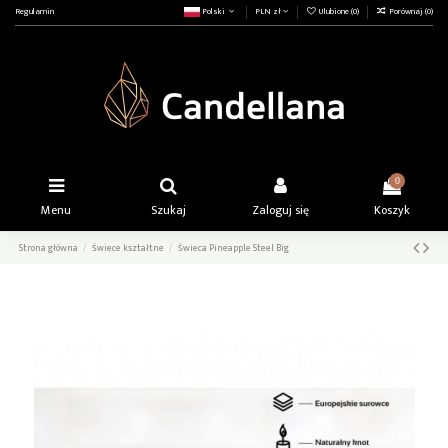
Regulamin
Polski
PLN zł
Ulubione (
0
)
Porównaj (
0
)
0
Menu
Szukaj
Zaloguj się
Koszyk
Strona główna
Świece kształtne
Świeca Pineapple Steel Big