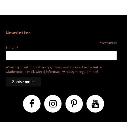
Newsletter
*
wymagane
*
E-mail
W każdej chwili możesz zrezygnować, wystarczy kliknąć w link w
wiadomości e-mail. Więcej informacji w naszym regulaminie!