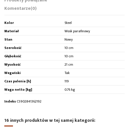
Produkty powiązane
Komentarze
(0)
Kolor
Steel
Materiał
Wosk parafinowy
Stan
Nowy
Szerokość
10 cm
Głębokość
10 cm
Wysokość
21 cm
Wegański
Tak
Czas palenia [h]
119
Waga netto [kg]
0.76 kg
Indeks
C5902841362192
16 innych produktów w tej samej kategorii: