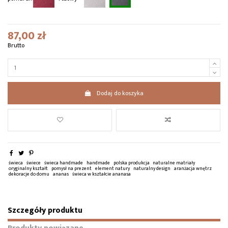
87,00 zł
Brutto
Dodaj do koszyka
świeca
świece
świeca handmade
handmade
polska produkcja
naturalne matriały
oryginalny kształt
pomysł na prezent
element natury
naturalny design
aranżacja wnętrz
dekoracje do domu
ananas
świeca w kształcie ananasa
Szczegóły produktu