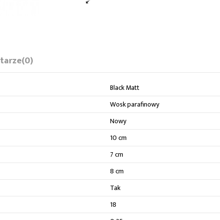
tarze
(0)
Black Matt
Wosk parafinowy
Nowy
10 cm
7 cm
8 cm
Tak
18