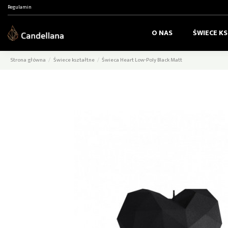
Regulamin
O NAS
ŚWIECE K
Strona główna
Świece kształtne
Świeca Heart Low-Poly Black Matt