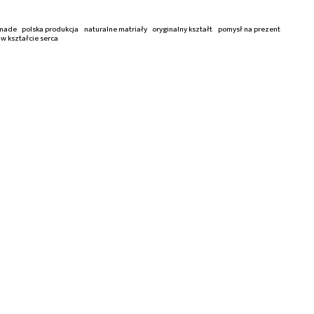
made
polska produkcja
naturalne matriały
oryginalny kształt
pomysł na prezent
w kształcie serca