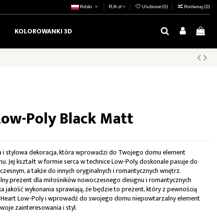
Polski
PLN zł
Ulubione (
0
)
Porównaj (
0
)
KOLOROWANKI 3D
Low-Poly Black Matt
na i stylowa dekoracja, która wprowadzi do Twojego domu element
 Jej kształt w formie serca w technice Low-Poly, doskonale pasuje do
zesnym, a także do innych oryginalnych i romantycznych wnętrz.
ealny prezent dla miłośników nowoczesnego designu i romantycznych
oka jakość wykonania sprawiają, że będzie to prezent, który z pewnością
ę Heart Low-Poly i wprowadź do swojego domu niepowtarzalny element
woje zainteresowania i styl.