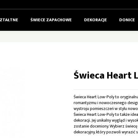
SZTAŁTNE
ŚWIECE ZAPACHOWE
DEKORACJE
DONICE
Świeca Heart 
Świeca Heart Low-Poly to oryginal
romantyzmu i nowoczesnego designu.
wystroju pomieszczeń w stylu nowoc
Świeca Heart Low-Poly to także id
dekoracji. Jej unikalny wygląd i wys
zostanie doceniony. Wybierz świec
dekoracyjny, który pozwoli wyrazić s