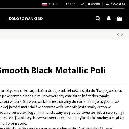
Polski
PLN zł
Ulubione (
0
)
Porównaj (
0
)
KOLOROWANKI 3D
mooth Black Metallic Poli
raktyczna dekoracja, która dodaje subtelności i stylu do Twojego stołu.
ka powierzchnia nadają mu nowoczesny charakter, który doskonale
stroju wnętrz. Serwetownik ten jest idealny do codziennego użytku oraz
okiej jakości materiałów, serwetownik Smooth jest trwały, łatwy w
danie serwetek. Jego minimalistyczny wygląd sprawia, że jest uniwersalny i
dekoracji stołowych. Serwetownik ten jest nie tylko funkcjonalny, ale także
 na Twoim stole.
bór dla osób ceniących prostotę, elegancję i funkcjonalność. Jego