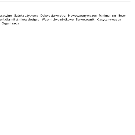
oracyjne
Sztuka użytkowa
Dekoracja wnętrz
Nowoczesny wazon
Minimalizm
Beton
ent dla miłośników designu
Wzornictwo użytkowe
Serwetownik
Klasyczny wazon
Organizacja