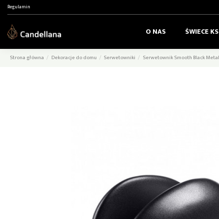
Regulamin
O NAS
ŚWIECE K
Strona główna
Dekoracje do domu
Serwetowniki
Serwetownik Smooth Black Metall