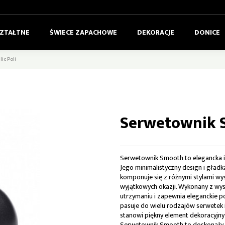
SZTAŁTNE
ŚWIECE ZAPACHOWE
DEKORACJE
DONICE
ic Poli
Serwetownik S
Serwetownik Smooth to elegancka i p
Jego minimalistyczny design i gład
komponuje się z różnymi stylami wy
wyjątkowych okazji. Wykonany z wys
utrzymaniu i zapewnia eleganckie po
pasuje do wielu rodzajów serwetek i 
stanowi piękny element dekoracyjny
Serwetownik Smooth to doskonały wy