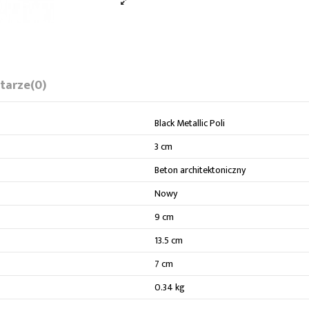
tarze
(0)
Black Metallic Poli
3 cm
Beton architektoniczny
Nowy
9 cm
13.5 cm
7 cm
0.34 kg