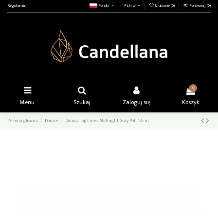
Regulamin
Polski
PLN zł
Ulubione (
0
)
Porównaj (
0
)
0
Menu
Szukaj
Zaloguj się
Koszyk
Strona główna
Donice
Donica Top Lines Midnight Gray Poli 12 cm