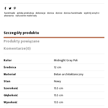
handmade
polska produkcja
dekoracje
donica
donice
donica handmade
wystrój wnętrz
akcesoria
naturalne materiały
Szczegóły produktu
Produkty powiązane
Komentarze
(0)
Kolor
Midnight Gray Poli
Średnica
12 cm
Materiał
Beton architektoniczny
Stan
Nowy
Szerokość
15.5 cm
Głębokość
15.5 cm
Wysokość
13.5 cm