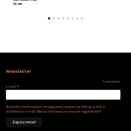
12 cm
Newsletter
*
wymagane
*
E-mail
W każdej chwili możesz zrezygnować, wystarczy kliknąć w link w
wiadomości e-mail. Więcej informacji w naszym regulaminie!