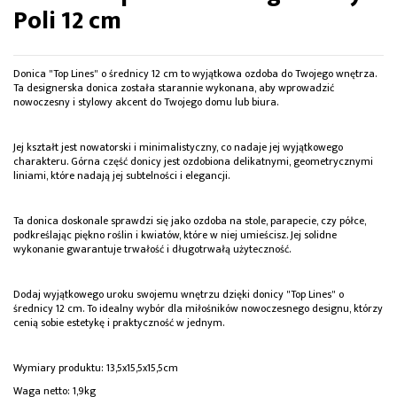
Poli 12 cm
Donica "Top Lines" o średnicy 12 cm to wyjątkowa ozdoba do Twojego wnętrza.
Ta designerska donica została starannie wykonana, aby wprowadzić
nowoczesny i stylowy akcent do Twojego domu lub biura.
Jej kształt jest nowatorski i minimalistyczny, co nadaje jej wyjątkowego
charakteru. Górna część donicy jest ozdobiona delikatnymi, geometrycznymi
liniami, które nadają jej subtelności i elegancji.
Ta donica doskonale sprawdzi się jako ozdoba na stole, parapecie, czy półce,
podkreślając piękno roślin i kwiatów, które w niej umieścisz. Jej solidne
wykonanie gwarantuje trwałość i długotrwałą użyteczność.
Dodaj wyjątkowego uroku swojemu wnętrzu dzięki donicy "Top Lines" o
średnicy 12 cm. To idealny wybór dla miłośników nowoczesnego designu, którzy
cenią sobie estetykę i praktyczność w jednym.
Wymiary produktu: 13,5x15,5x15,5cm
Waga netto: 1,9kg