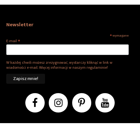
Newsletter
*
wymagane
*
E-mail
W każdej chwili możesz zrezygnować, wystarczy kliknąć w link w
wiadomości e-mail. Więcej informacji w naszym regulaminie!