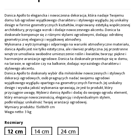
Donica Apollo to elegancka i nowoczesna dekoracja, która nadaje Twojemu
domu lub ogrodowi wyjątkowego charakteru i stylowego wyglądu. Jej unikalny
design w formie geometrycznych kształtów, inspirowany estetyką współczesnej
architektury, przyciąga wzrok i dodaje nowoczesnego akcentu. Donica ta
doskonale komponuje się z różnymi stylami ogrodowymi, dodając odrobinę
geometrycznej elegancji i wyjątkowej atmosfery.
Wykonana z wytrzymałego i odpornego na warunki atmosferyczne materiału,
donica Apollo jest nie tylko estetyczna, ale również praktyczna. Jej przestronne
wnętrze umożliwia swobodne umieszczenie roślin i kwiatów, tworząc piękne i
harmonijne aranżacje ogrodowe. Donica ta doskonale prezentuje się w domu,
na tarasie, w ogrodzie czy na balkonie, dodając wyrazistego charakteru i
stylowego akcentu.
Donica Apollo to doskonały wybór dla miłośników nowoczesnych i stylowych
dekoracji ogrodowych, osób pragnących nadać swojemu ogrodowi
wyjątkowego wyglądu opartego na geometrycznych formach. Jej unikalny
design i wysoka jakość wykonania sprawiają, że jest to produkt, który
przyciągnie uwagę. Wybierz donicę Apollo i dodaj do swojego ogrodu element,
który emanuje nowoczesnością, elegancją i indywidualnym stylem,
podkreślając unikalność Twojej aranżacji ogrodowej.
Wymiary produktu: 15x18x19 cm
Waga netto: 3 kg
Rozmiary
12 cm
14 cm
24 cm