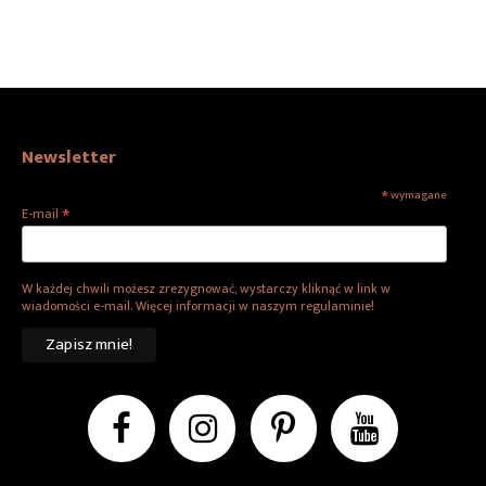
Newsletter
*
wymagane
*
E-mail
W każdej chwili możesz zrezygnować, wystarczy kliknąć w link w
wiadomości e-mail. Więcej informacji w naszym regulaminie!