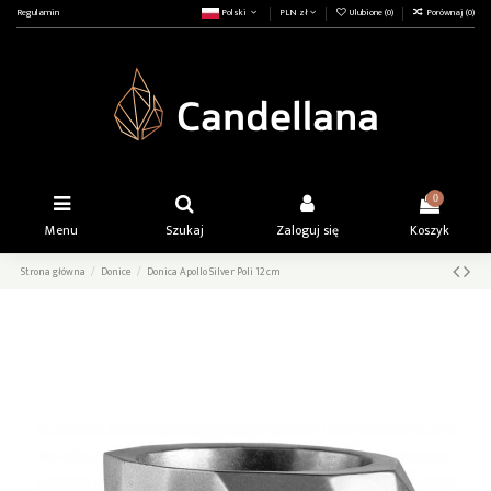
Regulamin
Polski
PLN zł
Ulubione (
0
)
Porównaj (
0
)
0
Menu
Szukaj
Zaloguj się
Koszyk
Strona główna
Donice
Donica Apollo Silver Poli 12 cm