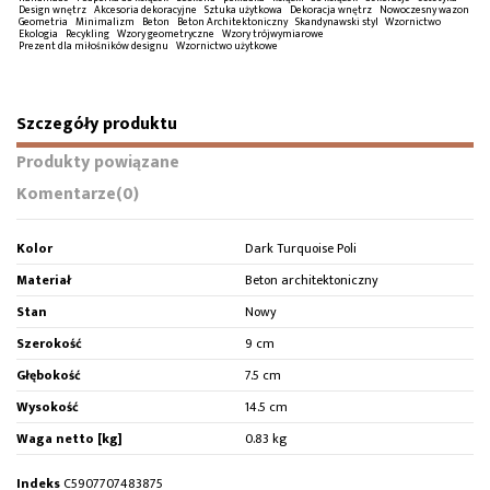
Design wnętrz
Akcesoria dekoracyjne
Sztuka użytkowa
Dekoracja wnętrz
Nowoczesny wazon
Geometria
Minimalizm
Beton
Beton Architektoniczny
Skandynawski styl
Wzornictwo
Ekologia
Recykling
Wzory geometryczne
Wzory trójwymiarowe
Prezent dla miłośników designu
Wzornictwo użytkowe
Szczegóły produktu
Produkty powiązane
Komentarze
(0)
Kolor
Dark Turquoise Poli
Materiał
Beton architektoniczny
Stan
Nowy
Szerokość
9 cm
Głębokość
7.5 cm
Wysokość
14.5 cm
Waga netto [kg]
0.83 kg
Indeks
C5907707483875