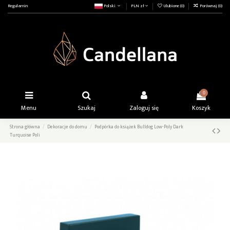
Regulamin
Polski
PLN zł
Ulubione (
0
)
Porównaj (
0
)
0
Menu
Szukaj
Zaloguj się
Koszyk
Strona główna
Dekoracje do domu
Podpórka do książek Bulldog Low-Poly Dark
Turquoise Poli