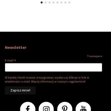
Newsletter
*
wymagane
*
E-mail
W każdej chwili możesz zrezygnować, wystarczy kliknąć w link w
wiadomości e-mail. Więcej informacji w naszym regulaminie!