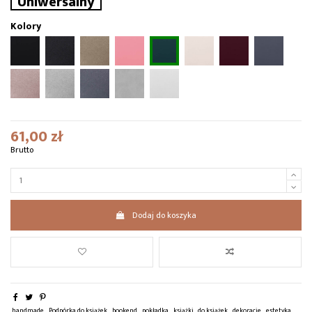
Uniwersalny
Kolory
61,00 zł
Brutto
Dodaj do koszyka
handmade
Podpórka do książek
bookend
pokładka
książki
do książek
dekoracje
estetyka