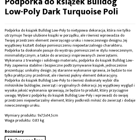
Podpórka do książek Bulldog
Low-Poly Dark Turquoise Poli
Podpórka do książek Bulldog Low-Poly to nietypowa dekoracja, która nie tylko
utrzymuje Twoje ulubione książki w porządku, ale również wprowadza do
Twojej przestrzeni element zwierzęcego uroku i nowoczesnego designu. Jej
wyjątkowy kształt dodaje pomieszczeniu niepowtarzalnego charakteru.
Podpórka ta doskonale pasuje do wystroju pomieszczeń w stylu nowoczesnym,
minimalistycznym, a także do aranżacji inspirowanych zwierzętami.
Wykonana z trwałego i solidnego materiału, podpórka do książek Bulldog Low-
Poly zapewnia stabilne i bezpieczne podtrzymywanie książek, jednocześnie
prezentując unikalny design. Jej staranne wykonanie sprawia, że będzie to nie
tylko praktyczny przedmiot, ale również piękny element dekoracyjny.
Podpórka do książek Bulldog Low-Poly to również doskonały wybór dla
miłośników buldogów, zwierząt i oryginalnych dekoracji. Jej wyjątkowy wygląd i
wysoka jakość wykonania sprawiają, że będzie to produkt, który przyciągnie
uwagę. Wybierz podpórkę do książek Bulldog Low-Poly i wprowadź do swojej
przestrzeni niepowtarzalny element, który podkreśli miłość do zwierząt i dodaje
nowoczesnego uroku.
Wymiary produktu: 9x7,5x14,5cm
Waga produktu: 0.83 kg
Rozmiary