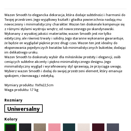
Wazon Smooth to elegancka dekoracja, która dodaje subtelności i harmonii do
Twojej przestrzeni. Jego wyjątkowy kształt i gładka powierzchnia nadają mu
nowoczesny i minimalistyczny charakter. Wazon ten doskonale komponuje się
z różnymi stylami wystroju wnętrz, od nowoczesnego po skandynawski.
Wykonany z wysokiej jakości materiałów, wazon Smooth jest nie tylko
estetyczny, ale również trwały i solidny. Jego staranne wykonanie gwarantuje,
że będzie on wyglądał pięknie przez długi czas. Wazon ten jest idealny do
eksponowania pojedynczych kwiatów lub minimalistycznych bukietów, dodając
im delikatnego uroku.
Wazon Smooth to doskonały wybór dla miłośników prostoty i elegancji, osób
ceniących subtelne akcenty i piękno minimalistycznego designu. Jego
minimalistyczny wygląd i wyrafinowany styl sprawiają, że przyciąga uwagę.
Wybierz wazon Smooth i dodaj do swojej przestrzeni element, który emanuje
spokojem, równowagą i estetyką.
Wymiary produktu: 11x11x22,5cm
Waga produktu: 1.7 kg
Rozmiary
Uniwersalny
Kolory