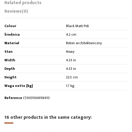
Related products
Reviews
(0)
Colour
Black Matt Poli
Średnica
4.2 cm
Materiał
Beton architektoniczny
Stan
Nowy
Width
4.33 in
Depth
4.33 in
Height
22.5 cm
Waga netto [kg]
1.7 kg
Reference
C5903104898410
16 other products in the same category: