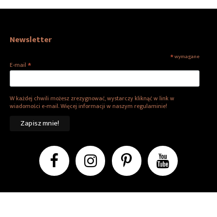
Newsletter
*
wymagane
*
E-mail
W każdej chwili możesz zrezygnować, wystarczy kliknąć w link w
wiadomości e-mail. Więcej informacji w naszym regulaminie!