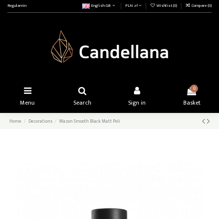
Regulamin
English GB
PLN zł
Wishlist (
0
)
Compare (
0
)
0
Menu
Search
Sign in
Basket
Home
Decorations
Wazon Smooth Black Matt Poli