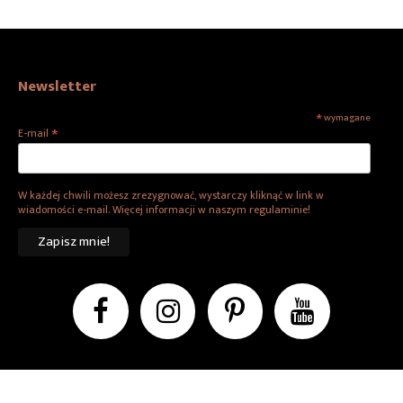
Newsletter
*
wymagane
*
E-mail
W każdej chwili możesz zrezygnować, wystarczy kliknąć w link w
wiadomości e-mail. Więcej informacji w naszym regulaminie!