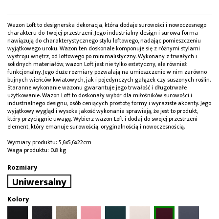
Wazon Loft to designerska dekoracja, która dodaje surowości i nowoczesnego
charakteru do Twojej przestrzeni. Jego industrialny design i surowa forma
nawiązują do charakterystycznego stylu loftowego, nadając pomieszczeniu
wyjątkowego uroku. Wazon ten doskonale komponuje się z różnymi stylami
wystroju wnętrz, od loftowego po minimalistyczny. Wykonany z trwałych i
solidnych materiałów, wazon Loft jest nie tylko estetyczny, ale również
funkcjonalny. Jego duże rozmiary pozwalają na umieszczenie w nim zarówno
bujnych wieńców kwiatowych, jak i pojedynczych gałązek czy suszonych roślin.
Staranne wykonanie wazonu gwarantuje jego trwałość i długotrwałe
użytkowanie. Wazon Loft to doskonały wybór dla miłośników surowości i
industrialnego designu, osób ceniących prostotę formy i wyraziste akcenty. Jego
wyjątkowy wygląd i wysoka jakość wykonania sprawiają, że jest to produkt,
który przyciągnie uwagę. Wybierz wazon Loft i dodaj do swojej przestrzeni
element, który emanuje surowością, oryginalnością i nowoczesnością.
Wymiary produktu: 5,6x5,6x22cm
Waga produktu: 0.8 kg
Rozmiary
Uniwersalny
Kolory