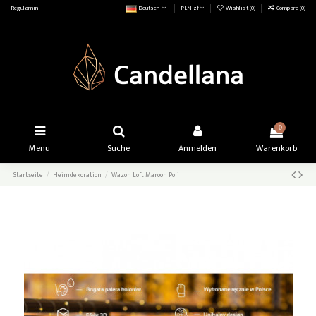
Regulamin
Deutsch
PLN zł
Wishlist (
0
)
Compare (
0
)
0
Menu
Suche
Anmelden
Warenkorb
Startseite
Heimdekoration
Wazon Loft Maroon Poli