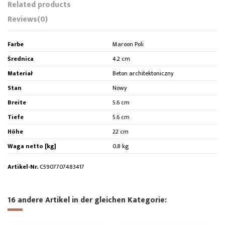
Related products
Reviews
(0)
Farbe
Maroon Poli
Średnica
4.2 cm
Materiał
Beton architektoniczny
Stan
Nowy
Breite
5.6 cm
Tiefe
5.6 cm
Höhe
22 cm
Waga netto [kg]
0.8 kg
Artikel-Nr.
C5907707483417
16 andere Artikel in der gleichen Kategorie: