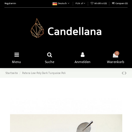
Regulamin
Deutsch
PLN zł
Wishlist (
0
)
Compare (
0
)
0
Menu
Suche
Anmelden
Warenkorb
Startseite
Patera Low-Poly Dark Turquoise Poli