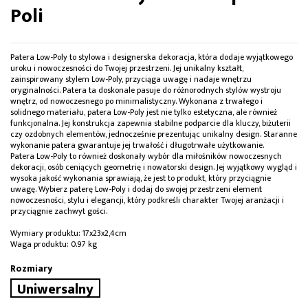
Poli
Patera Low-Poly to stylowa i designerska dekoracja, która dodaje wyjątkowego
uroku i nowoczesności do Twojej przestrzeni. Jej unikalny kształt,
zainspirowany stylem Low-Poly, przyciąga uwagę i nadaje wnętrzu
oryginalności. Patera ta doskonale pasuje do różnorodnych stylów wystroju
wnętrz, od nowoczesnego po minimalistyczny. Wykonana z trwałego i
solidnego materiału, patera Low-Poly jest nie tylko estetyczna, ale również
funkcjonalna. Jej konstrukcja zapewnia stabilne podparcie dla kluczy, biżuterii
czy ozdobnych elementów, jednocześnie prezentując unikalny design. Staranne
wykonanie patera gwarantuje jej trwałość i długotrwałe użytkowanie.
Patera Low-Poly to również doskonały wybór dla miłośników nowoczesnych
dekoracji, osób ceniących geometrię i nowatorski design. Jej wyjątkowy wygląd i
wysoka jakość wykonania sprawiają, że jest to produkt, który przyciągnie
uwagę. Wybierz paterę Low-Poly i dodaj do swojej przestrzeni element
nowoczesności, stylu i elegancji, który podkreśli charakter Twojej aranżacji i
przyciągnie zachwyt gości.
Wymiary produktu: 17x23x2,4cm
Waga produktu: 0.97 kg
Rozmiary
Uniwersalny