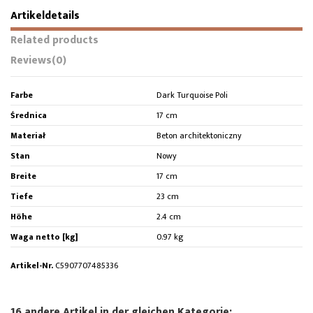
Artikeldetails
Related products
Reviews
(0)
Farbe
Dark Turquoise Poli
Średnica
17 cm
Materiał
Beton architektoniczny
Stan
Nowy
Breite
17 cm
Tiefe
23 cm
Höhe
2.4 cm
Waga netto [kg]
0.97 kg
Artikel-Nr.
C5907707485336
16 andere Artikel in der gleichen Kategorie: