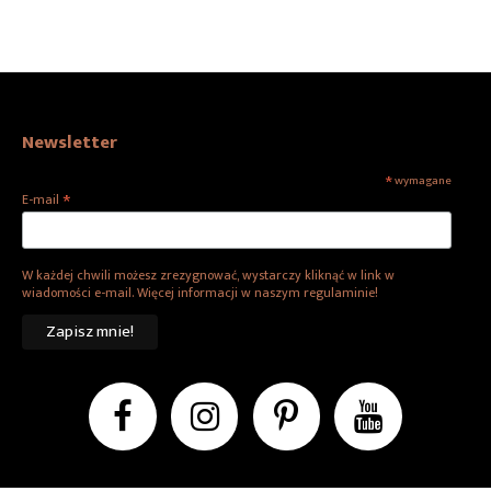
Newsletter
*
wymagane
*
E-mail
W każdej chwili możesz zrezygnować, wystarczy kliknąć w link w
wiadomości e-mail. Więcej informacji w naszym regulaminie!