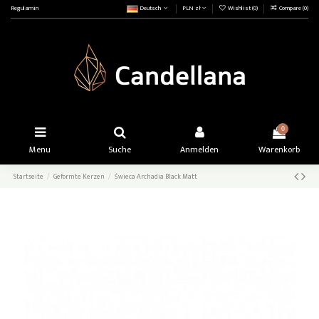
Regulamin
Deutsch
PLN zł
Wishlist (
0
)
Compare (
0
)
0
Menu
Suche
Anmelden
Warenkorb
Startseite
Geformte Kerzen
Świeca Archadia Black Matt