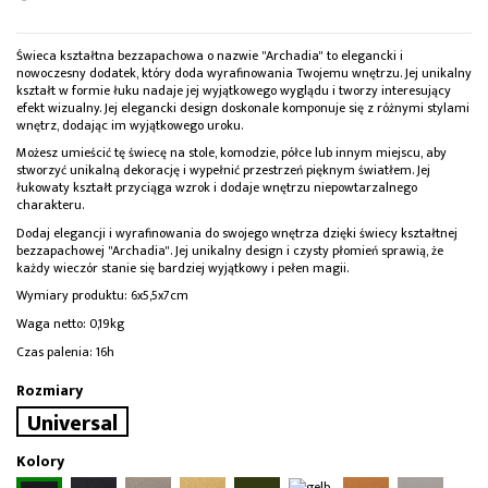
Świeca kształtna bezzapachowa o nazwie "Archadia" to elegancki i
nowoczesny dodatek, który doda wyrafinowania Twojemu wnętrzu. Jej unikalny
kształt w formie łuku nadaje jej wyjątkowego wyglądu i tworzy interesujący
efekt wizualny. Jej elegancki design doskonale komponuje się z różnymi stylami
wnętrz, dodając im wyjątkowego uroku.
Możesz umieścić tę świecę na stole, komodzie, półce lub innym miejscu, aby
stworzyć unikalną dekorację i wypełnić przestrzeń pięknym światłem. Jej
łukowaty kształt przyciąga wzrok i dodaje wnętrzu niepowtarzalnego
charakteru.
Dodaj elegancji i wyrafinowania do swojego wnętrza dzięki świecy kształtnej
bezzapachowej "Archadia". Jej unikalny design i czysty płomień sprawią, że
każdy wieczór stanie się bardziej wyjątkowy i pełen magii.
Wymiary produktu: 6x5,5x7cm
Waga netto: 0,19kg
Czas palenia: 16h
Rozmiary
Universal
Kolory