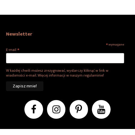
Newsletter
*
wymagane
*
E-mail
W każdej chwili możesz zrezygnować, wystarczy kliknąć w link w
wiadomości e-mail. Więcej informacji w naszym regulaminie!